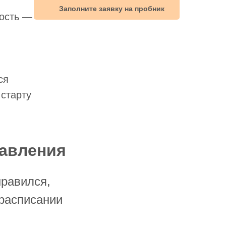
Заполните заявку на пробник
ность —
ся
старту
равления
нравился,
расписании