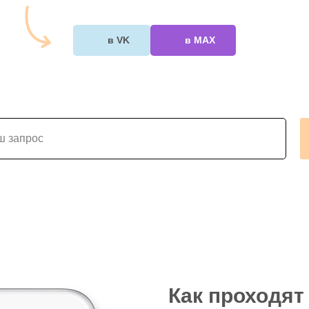
в VK
в MAX
Как проходят