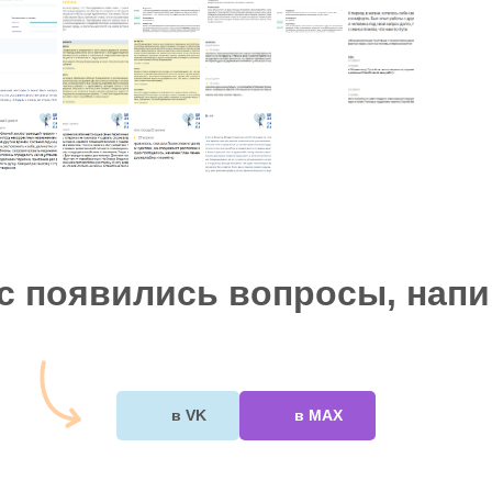
ас появились вопросы, напи
в VK
в МАХ