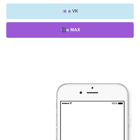
в VK
в МАХ