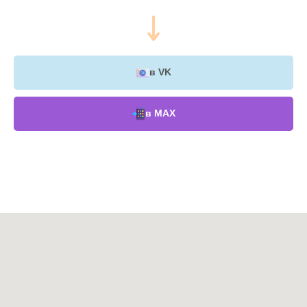
в VK
в МАХ