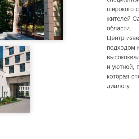
широкого с
жителей Са
области.
Центр изв
подходом к
высококва
и уютной,
которая сп
диалогу.