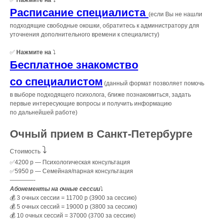
✅
Нажмите на
⤵️
Расписание специалиста
(если Вы не нашли
подходящие свободные окошки, обратитесь к администратору для
уточнения дополнительного времени к специалисту)
✅
Нажмите на
⤵️
Бесплатное знакомство
со специалистом
(данный формат позволяет помочь
в выборе подходящего психолога, ближе познакомиться, задать
первые интересующие вопросы и получить информацию
по дальнейшей работе)
Очный прием в Санкт-Петербурге
⤵️
Стоимость
✅4200 р — Психологическая консультация
✅5950 р — Семейная/парная консультация
————-
Абонементы на очные сессии
⤵️
💰 3 очных сессии = 11700 р (3900 за сессию)
💰 5 очных сессий = 19000 р (3800 за сессию)
💰 10 очных сессий = 37000 (3700 за сессию)