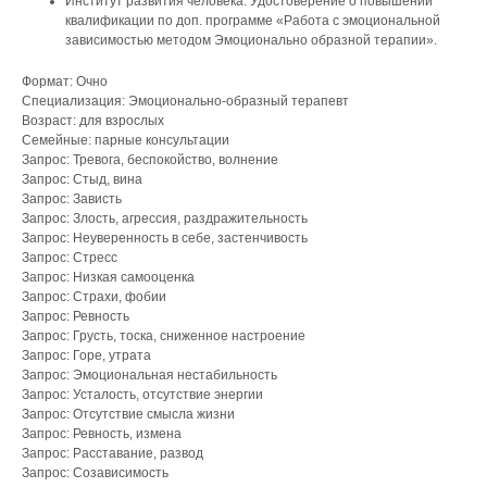
Институт развития человека. Удостоверение о повышении
квалификации по доп. программе «Работа с эмоциональной
зависимостью методом Эмоционально образной терапии».
Формат: Очно
Специализация: Эмоционально-образный терапевт
Возраст: для взрослых
Семейные: парные консультации
Запрос: Тревога, беспокойство, волнение
Запрос: Стыд, вина
Запрос: Зависть
Запрос: Злость, агрессия, раздражительность
Запрос: Неуверенность в себе, застенчивость
Запрос: Стресс
Запрос: Низкая самооценка
Запрос: Страхи, фобии
Запрос: Ревность
Запрос: Грусть, тоска, сниженное настроение
Запрос: Горе, утрата
Запрос: Эмоциональная нестабильность
Запрос: Усталость, отсутствие энергии
Запрос: Отсутствие смысла жизни
Запрос: Ревность, измена
Запрос: Расставание, развод
Запрос: Созависимость