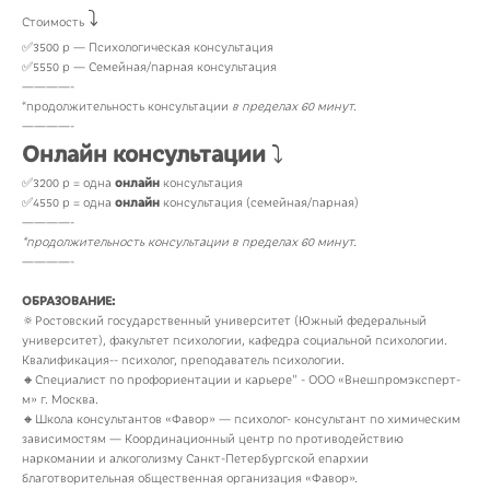
⤵️
Стоимость
✅3500 р — Психологическая консультация
✅5550 р — Семейная/парная консультация
————-
*продолжительность консультации
в пределах 60 минут.
————-
Онлайн консультации
⤵️
✅3200 р = одна
онлайн
консультация
✅4550 р = одна
онлайн
консультация (семейная/парная)
————-
*продолжительность консультации в пределах 60 минут.
————-
ОБРАЗОВАНИЕ:
🔅Ростовский государственный университет (Южный федеральный
университет), факультет психологии, кафедра социальной психологии.
Квалификация-- психолог, преподаватель психологии.
🔸Специалист по профориентации и карьере" - ООО «Внешпромэксперт-
м» г. Москва.
🔸Школа консультантов «Фавор» — психолог- консультант по химическим
зависимостям — Координационный центр по противодействию
наркомании и алкоголизму Санкт-Петербургской епархии
благотворительная общественная организация «Фавор».