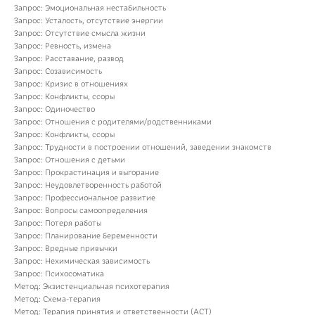
Запрос: Эмоциональная нестабильность
Запрос: Усталость, отсутствие энергии
Запрос: Отсутствие смысла жизни
Запрос: Ревность, измена
Запрос: Расставание, развод
Запрос: Созависимость
Запрос: Кризис в отношениях
Запрос: Конфликты, ссоры
Запрос: Одиночество
Запрос: Отношения с родителями/родственниками
Запрос: Конфликты, ссоры
Запрос: Трудности в построении отношений, заведении знакомств
Запрос: Отношения с детьми
Запрос: Прокрастинация и выгорание
Запрос: Неудовлетворенность работой
Запрос: Профессиональное развитие
Запрос: Вопросы самоопределения
Запрос: Потеря работы
Запрос: Планирование беременности
Запрос: Вредные привычки
Запрос: Нехимическая зависимость
Запрос: Психосоматика
Метод: Экзистенциальная психотерапия
Метод: Схема-терапия
Метод: Терапия принятия и ответственности (ACT)