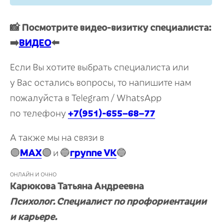
📸 Посмотрите видео-визитку специалиста:
➡️
ВИДЕО
⬅️
Если Вы хотите выбрать специалиста или
у Вас остались вопросы, то напишите нам
пожалуйста в Telegram / WhatsApp
по телефону
+7(951)-655−68−77
А также мы на связи в
🟣
MAX
🟣
и
🔵
группе VK
🔵
ОНЛАЙН И ОЧНО
Карюкова Татьяна Андреевна
Психолог. Специалист по профориентации
и карьере.