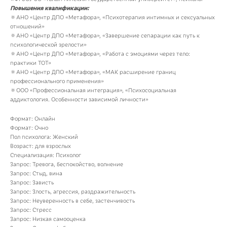
Повышения квалификации:
🔅АНО «Центр ДПО «Метафора», «Психотерапия интимных и сексуальных
отношений»
🔅АНО «Центр ДПО «Метафора», «Завершение сепарации как путь к
психологической зрелости»
🔅АНО «Центр ДПО «Метафора», «Работа с эмоциями через тело:
практики ТОТ»
🔅АНО «Центр ДПО «Метафора», «МАК расширение границ
профессионального применения»
🔅ООО «Профессиональная интеграция», «Психосоциальная
аддиктология. Особенности зависимой личности»
Формат: Онлайн
Формат: Очно
Пол психолога: Женский
Возраст: для взрослых
Специализация: Психолог
Запрос: Тревога, беспокойство, волнение
Запрос: Стыд, вина
Запрос: Зависть
Запрос: Злость, агрессия, раздражительность
Запрос: Неуверенность в себе, застенчивость
Запрос: Стресс
Запрос: Низкая самооценка