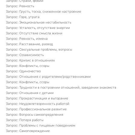
Запрос: Страхи, фобии
Запрос: Ревность
Запрос: Грусть, тоска, сниженное настроение
Запрос: Горе, утрата
Запрос: Эмоциональная нестабильность
Запрос: Усталость, отсутствие энергии
Запрос: Отсутствие смысла жизни
Запрос: Ревность, измена
Запрос: Расставание, развод
Запрос: Сексуальные проблемы, вопросы
Запрос: Созависимость
Запрос: Кризис в отношениях
Запрос: Конфликты, ссоры
Запрос: Одиночество
Запрос: Отношения с родителями/родственниками
Запрос: Конфликты, ссоры
Запрос: Трудности в построении отношений, заведении знакомств
Запрос: Отношения с детьми
Запрос: Прокрастинация и выгорание
Запрос: Неудовлетворенность работой
Запрос: Профессиональное развитие
Запрос: Вопросы самоопределения
Запрос: Потеря работы
Запрос: Проблемы с пищевым поведением
Запрос: Самоповреждение