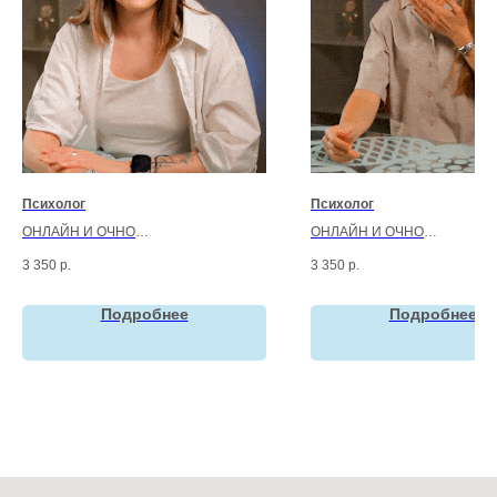
Психолог
Психолог
ОНЛАЙН И ОЧНО
ОНЛАЙН И ОЧНО
Чигринова Карина Вячеславовна
Пономарева Татьяна Дмитр
3 350
р.
3 350
р.
Психолог, психоаналитик
Психолог
Опыт:
с 2024
Опыт:
с 2025
Категория:
взрослые
Категория:
взрослые и дети 
Подробнее
Подробнее