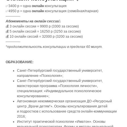
✅3400 р = одна
онлайн
консультация
✅4950 р = одна
онлайн
консультация (семейная/парная)
————-
Абонементы на онлайн сессии
⤵️
💰 3 онлайн сессии = 9900 р (3300 за сессию)
💰 5 онлайн сессий = 16250 р (3250 за сессию)
💰 10 онлайн сессий = 32000 р (3200 за сессию)
————-
*продолжительность консультации в пределах 60 минут.
ОБРАЗОВАНИЕ:
Санкт-Петербургский государственный университет,
направление «Психология»;
Санкт-Петербургский государственный университет,
магистерская программа «Психология личности»,
специализация: «Индивидуальное психологическое
консультирование»;
Автономная некоммерческая организация ДО «Ресурсный
центр „Врачи детям“». Основы консультирования детей
и подростков с использование средств онлайн-коммуникации
2016;
Институт практической психологии «Иматон». Основы
музыкальной психотерапии. Формы и методы музыкальной