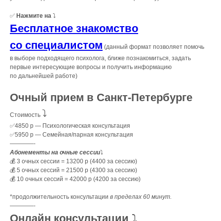
✅
Нажмите на
⤵️
Бесплатное знакомство
со специалистом
(данный формат позволяет помочь
в выборе подходящего психолога, ближе познакомиться, задать
первые интересующие вопросы и получить информацию
по дальнейшей работе)
Очный прием в Санкт-Петербурге
⤵️
Стоимость
✅4850 р — Психологическая консультация
✅5950 р — Семейная/парная консультация
————-
Абонементы на очные сессии
⤵️
💰 3 очных сессии = 13200 р (4400 за сессию)
💰 5 очных сессий = 21500 р (4300 за сессию)
💰 10 очных сессий = 42000 р (4200 за сессию)
*продолжительность консультации
в пределах 60 минут.
————-
Онлайн консультации
⤵️