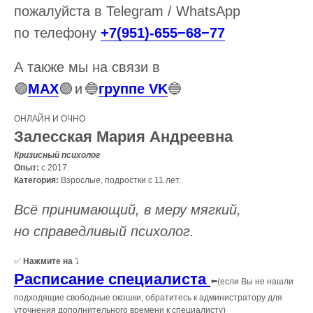
пожалуйста в Telegram / WhatsApp
по телефону
+7(951)-655−68−77
А также мы на связи в
🟣
MAX
🟣
и
🔵
группе VK
🔵
ОНЛАЙН И ОЧНО
Залесская Мария Андреевна
Кризисный психолог
Опыт:
с 2017.
Категория:
Взрослые, подростки с 11 лет.
Всё принимающий, в меру мягкий,
но справедливый психолог.
✅
Нажмите на
⤵️
Расписание специалиста
⬅️(если Вы не нашли
подходящие свободные окошки, обратитесь к администратору для
уточнения дополнительного времени к специалисту)