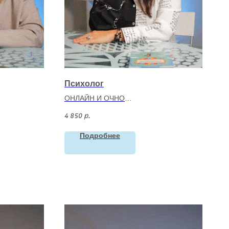
Психолог
ОНЛАЙН И ОЧНО
а
Фалюта Елена Алексеевна
4 850
р.
-образный
КПТ/ДБТ психолог
Опыт:
с 2007
Подробнее
Категория:
взрослые.