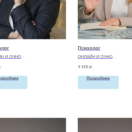
олог
Психолог
Н И ОЧНО
ОНЛАЙН И ОЧНО
вская Лариса Михайловна
Жукова Алеся Васильевн
3 350
.
р.
лог-консультант
Психолог. Эмоционально
с 2021
терапевт
одробнее
Подробнее
ория:
взрослые и подростки с 14
Опыт:
с 2021
Категория:
взрослые