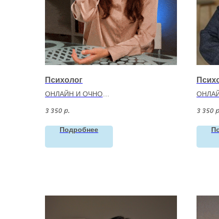
Психолог
Псих
ОНЛАЙН И ОЧНО
ОНЛАЙ
Терво Маргарита Андреевна
Бобро
3 350
3 350
р.
р
Психолог
Психо
Опыт:
с 2024
Опыт:
Подробнее
П
Категория:
взрослые и подростки с 15
Катег
лет
лет