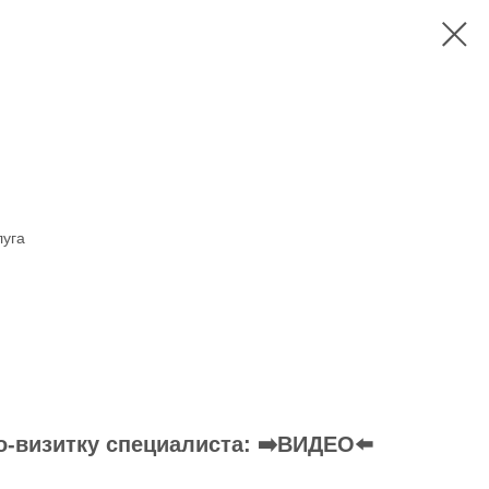
луга
о-визитку специалиста: ➡️ВИДЕО⬅️