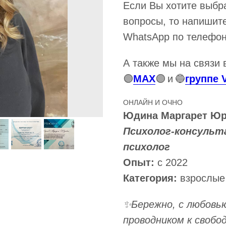
Если Вы хотите выбра
вопросы, то напишите
WhatsApp по телефо
А также мы на связи 
🟣
MAX
🟣
и
🔵
группе 
ОНЛАЙН И ОЧНО
Юдина Маргарет Юр
Психолог-консульт
психолог
Опыт:
с 2022
Категория:
взрослые
✨Бережно, с любовь
проводником к свобо