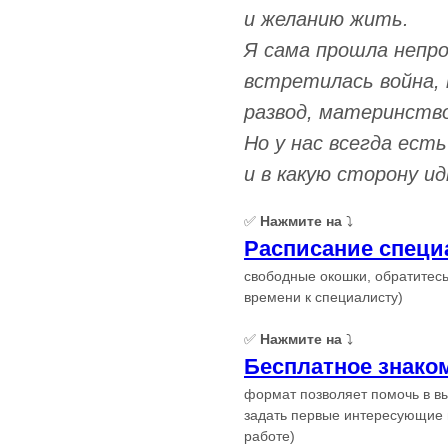
и желанию жить.
Я сама прошла непр
встретилась война, 
развод, материнство
Но у нас всегда ест
и в какую сторону ид
✅
Нажмите на
⤵️
Расписание специ
свободные окошки, обратитесь
времени к специалисту)
✅
Нажмите на
⤵️
Бесплатное знако
формат позволяет помочь в в
задать первые интересующие
работе)