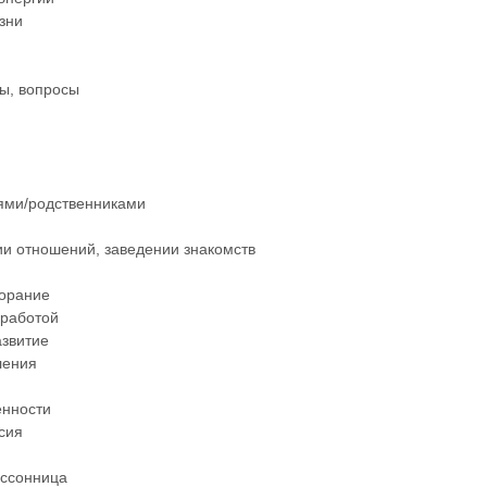
зни
ы, вопросы
ями/родственниками
ии отношений, заведении знакомств
горание
 работой
звитие
ления
енности
сия
ессонница