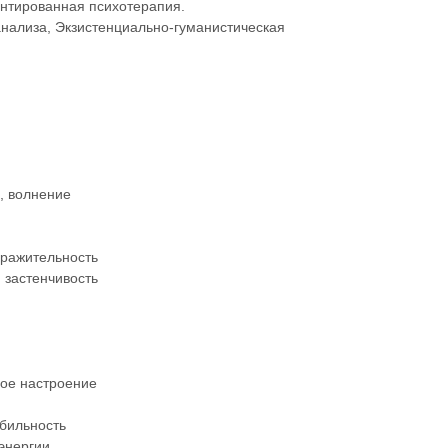
ентированная психотерапия.
анализа, Экзистенциально-гуманистическая
о, волнение
дражительность
 застенчивость
ное настроение
бильность
 энергии