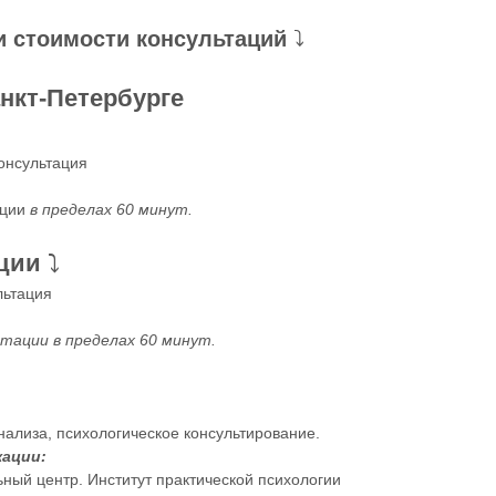
и стоимости консультаций
⤵️
нкт-Петербурге
онсультация
ации
в пределах 60 минут.
ции
⤵️
льтация
тации в пределах 60 минут.
нализа, психологическое консультирование.
ации:
ный центр. Институт практической психологии