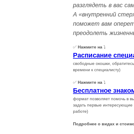
разглядеть в вас са
А «внутренний стер
поможет вам оперет
преодолеть жизненны
✅
Нажмите на
⤵️
Расписание специ
свободные окошки, обратитесь
времени к специалисту)
✅
Нажмите на
⤵️
Бесплатное знако
формат позволяет помочь в в
задать первые интересующие
работе)
Подробнее о видах и стоим