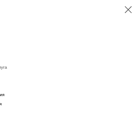
луга
ия
я