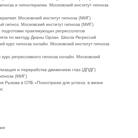
гипноза и гипнотерапии. Московский институт гипноза
ерапевт. Московский институт гипноза (МИГ)
ый гипноз. Московский институт гипноза (МИГ)
 подготовки практикующих регрессологов
мяти по методу Дианы Орлан. Школа Регрессий
ий курс гипноза онлайн. Московский институт гипноза
 курс регрессивного гипноза онлайн. Московский
лизация и переработка движением глаз (ДПДГ)
гипноза (МИГ)
я Рызова в СПБ «Психотрюки для успеха: в жизни
г.
ции