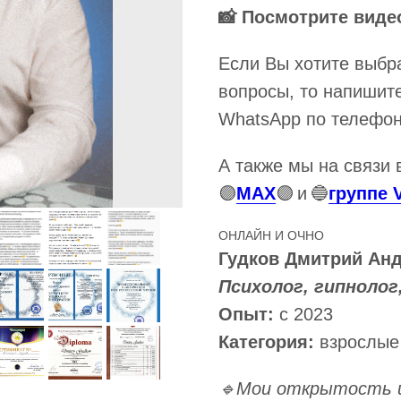
📸 Посмотрите видео
Если Вы хотите выбра
вопросы, то напишите
WhatsApp по телефо
А также мы на связи 
🟣
MAX
🟣
и
🔵
группе 
ОНЛАЙН И ОЧНО
Гудков Дмитрий Ан
Психолог, гипнолог,
Опыт:
с 2023
Категория:
взрослые
🔹Мои открытость 