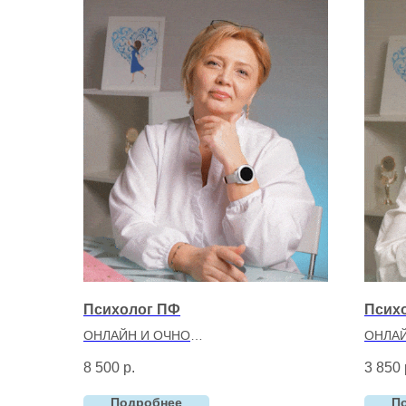
Психолог ПФ
Псих
ОНЛАЙН И ОЧНО
ОНЛАЙ
Витвицкая Елена Александровна
Кутуз
8 500
р.
3 850
Клинический психолог,
Психо
профориентолог
Опыт:
Подробнее
П