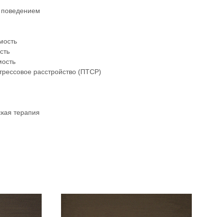
 поведением
мость
сть
мость
трессовое расстройство (ПТСР)
ская терапия