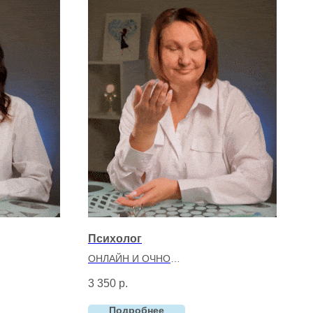
Психолог
ОНЛАЙН И ОЧНО
а
Клочкова Елена Анатольевна
3 350
р.
вт
Полимодальный психолог,
организационный (бизнес)психолог,
Подробнее