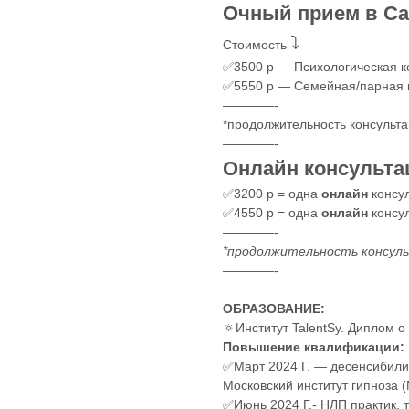
Очный прием в Са
⤵️
Стоимость
✅3500 р — Психологическая к
✅5550 р — Семейная/парная 
————-
*продолжительность консульт
————-
Онлайн консульта
✅3200 р = одна
онлайн
консу
✅4550 р = одна
онлайн
консул
————-
*продолжительность консуль
————-
ОБРАЗОВАНИЕ:
🔅Институт TalentSy. Диплом 
Повышение квалификации:
✅Март 2024 Г. — десенсибили
Московский институт гипноза 
✅Июнь 2024 Г.- НЛП практик, т