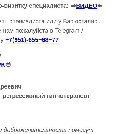
-визитку специалиста: ➡️
ВИДЕО
⬅️
ть специалиста или у Вас остались
 нам пожалуйста в Telegram /
ну
+7(951)-655−68−77
в
VK
🔵
дреевич
 р
егрессивный гипнотерапевт
и доброжелательность помогут