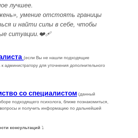
мое лучшее.
жень», умение отстоять границы
ься и найти силы в себе, чтобы
е ситуации.❤️‍🩹
алиста
(если Вы не нашли подходящие
 к администратору для уточнения дополнительного
мство со специалистом
(данный
ыборе подходящего психолога, ближе познакомиться,
 вопросы и получить информацию по дальнейшей
ости консультаций
⤵️