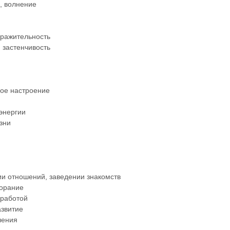
о, волнение
дражительность
 застенчивость
ное настроение
 энергии
зни
ии отношений, заведении знакомств
горание
 работой
звитие
ления