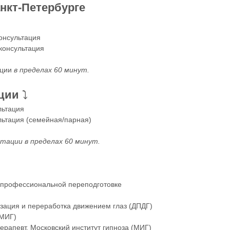
нкт-Петербурге
онсультация
консультация
ации
в пределах 60 минут.
ции
⤵️
льтация
ьтация (семейная/парная)
тации в пределах 60 минут.
о профессиональной переподготовке
зация и переработка движением глаз (ДПДГ)
(МИГ)
ерапевт. Московский институт гипноза (МИГ)