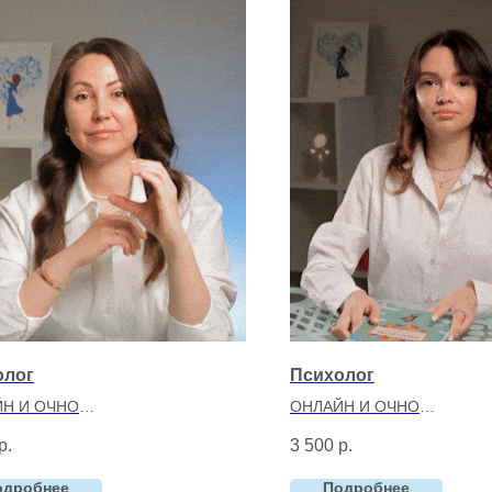
олог
Психолог
Н И ОЧНО
ОНЛАЙН И ОЧНО
ова Евгения Валерьевна
Шляхтич Юлия Вадимовн
р.
3 500
р.
лог-консультант, коуч
Психолог, EMDR-терапе
с 2023
Опыт:
с 2025
одробнее
Подробнее