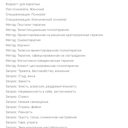
Возраст: для взрослых
Пол психолога: Женский
Специализация: Психолог
Специализация: Клинический психолог
Метод: Гештальт-терапия
Метод: Экзистенциальная психотерапия
Метод: Ориентированная на решение краткосрочная терапия
Метод: Сказкотерапия
Метод: Коучинг
Метод: Телесно-ориентированная психотерапия
Метод: Терапия, сфокусированная на сострадании
Метод: Когнитивно-поведенческая терапия
Метод: Клиент-центрированная психотерапия
Запрос: Тревога, беспокойство, волнение
Запрос: Стыд, вина
Запрос: Зависть
Запрос: Злость, агрессия, раздражительность
Запрос: Неуверенность в себе, застенчивость
Запрос: Стресс
Запрос: Низкая самооценка
Запрос: Страхи, фобии
Запрос: Ревность
Запрос: Грусть, тоска, сниженное настроение
Запрос: Горе, утрата
Запрос: Эмоциональная нестабильность