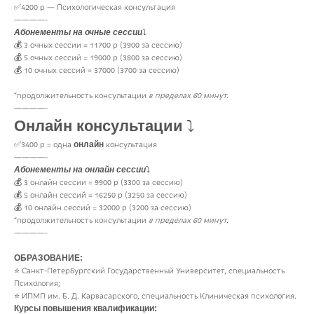
✅4200 р — Психологическая консультация
————-
Абонементы на очные сессии
⤵️
💰 3 очных сессии = 11700 р (3900 за сессию)
💰 5 очных сессий = 19000 р (3800 за сессию)
💰 10 очных сессий = 37000 (3700 за сессию)
*продолжительность консультации
в пределах 60 минут.
————-
Онлайн консультации
⤵️
онлайн
✅3400 р = одна
консультация
————-
Абонементы на онлайн сессии
⤵️
💰 3 онлайн сессии = 9900 р (3300 за сессию)
💰 5 онлайн сессий = 16250 р (3250 за сессию)
💰 10 онлайн сессий = 32000 р (3200 за сессию)
*продолжительность консультации
в пределах 60 минут.
————-
ОБРАЗОВАНИЕ:
⭐️ Санкт-Петербургский Государственный Университет, специальность
Психология;
⭐️ ИПМП им. Б. Д. Карвасарского, специальность Клиническая психология.
Курсы повышения квалификации: