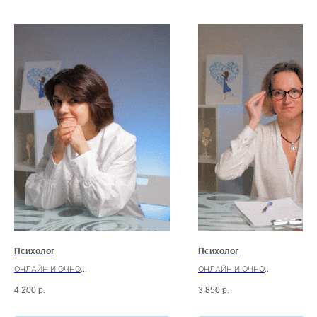
Психолог
Психолог
ОНЛАЙН И ОЧНО
ОНЛАЙН И ОЧНО
Крылова Екатерина Игоревна
Хлебникова Виктория Викт
4 200
р.
3 850
р.
Психолог, гештальт-терапевт
Коуч, психолог-консультан
Опыт:
виктимолог, гипнотерапе
с 2008