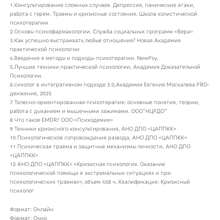
1.Консультирование сложных случаев. Депрессия, панические атаки,
работа с горем. Травмы и кризисные состояния. Школа холистической
психотерапии
2.Основы психофармакологии. Служба социальных программ «Вера»
3.Как успешно выстраивать любые отношения? Новая Академия
практической психологии
4.Введение в методы и подходы психотерапии. NewPsy.
5.Лучшие техники практической психологии, Академия Доказательной
Психологии.
6.сихолог в интегративном подходе 3.0,Академия Евгения Москалева PRO-
движение, 2025
7 Телесно-ориентированная психотерапия: основные понятия, теории,
работа с дыханием и мышечными зажимами. ООО"НЦРДО"
8 Что такое EMDR? ООО «Психодемия»
9 Техники кризисного консультирования, АНО ДПО «ЦАППКК»
10 Психологическое сопровождения развода, АНО ДПО «ЦАППКК»
11 Психическая травма и защитные механизмы личности, АНО ДПО
«ЦАППКК»
12 АНО ДПО «ЦАППКК» «Кризисная психология. Оказание
психологической помощи в экстремальных ситуациях и при
психологических травмах», объем 458 ч. Квалификация: Кризисный
психолог
Формат: Онлайн
Формат: Очно