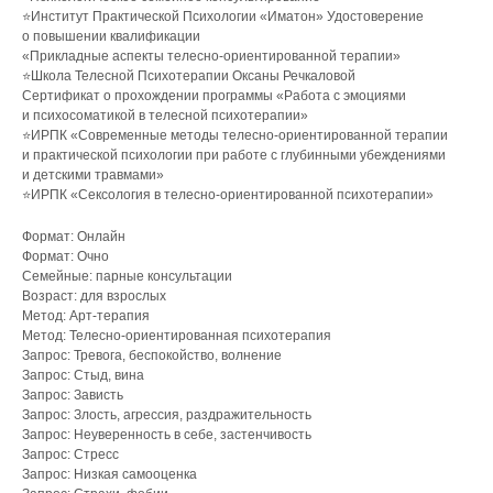
⭐️Институт Практической Психологии «Иматон» Удостоверение
о повышении квалификации
«Прикладные аспекты телесно-ориентированной терапии»
⭐️Школа Телесной Психотерапии Оксаны Речкаловой
Сертификат о прохождении программы «Работа с эмоциями
и психосоматикой в телесной психотерапии»
⭐️ИРПК «Современные методы телесно-ориентированной терапии
и практической психологии при работе с глубинными убеждениями
и детскими травмами»
⭐️ИРПК «Сексология в телесно-ориентированной психотерапии»
Формат: Онлайн
Формат: Очно
Семейные: парные консультации
Возраст: для взрослых
Метод: Арт-терапия
Метод: Телесно-ориентированная психотерапия
Запрос: Тревога, беспокойство, волнение
Запрос: Стыд, вина
Запрос: Зависть
Запрос: Злость, агрессия, раздражительность
Запрос: Неуверенность в себе, застенчивость
Запрос: Стресс
Запрос: Низкая самооценка