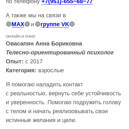
по телефону
+7(951)-655−68−77
А также мы на связи в
🟣
MAX
🟣
и
🔵
группе VK
🔵
ОНЛАЙН И ОЧНО
Овасапян Анна Бориковна
Телесно-ориентированный психолог
Опыт:
с 2017
Категория:
взрослые
Я помогаю наладить контакт
с реальностью, вернуть себе устойчивость
и уверенность. Помогаю подружить голову
с телом и начать реализовывать свои
истинные желания и цели.