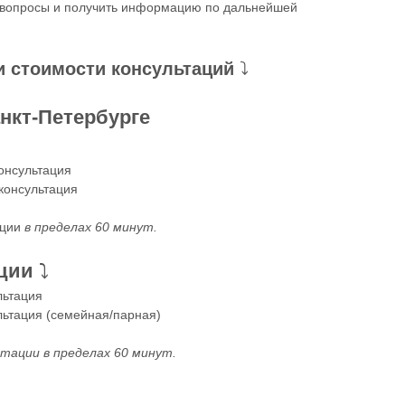
 вопросы и получить информацию по дальнейшей
и стоимости консультаций
⤵️
нкт-Петербурге
онсультация
консультация
ации
в пределах 60 минут.
ции
⤵️
льтация
ьтация (семейная/парная)
тации в пределах 60 минут.