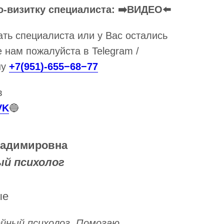
о-визитку специалиста: ➡️ВИДЕО⬅️
ть специалиста или у Вас остались
 нам пожалуйста в Telegram /
ну
+7(951)-655−68−77
в
VK
🔵
ладимировна
ый психолог
ые
ейный психолог. Помогаю