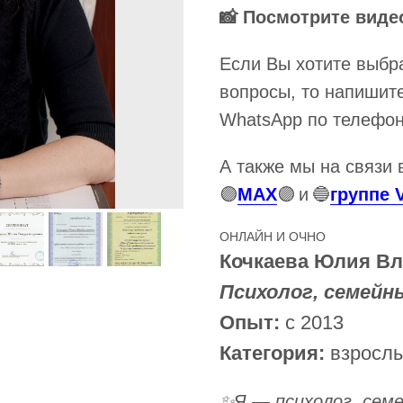
📸 Посмотрите виде
Если Вы хотите выбра
вопросы, то напишите
WhatsApp по телефо
А также мы на связи 
🟣
MAX
🟣
и
🔵
группе 
ОНЛАЙН И ОЧНО
Кочкаева Юлия В
Психолог, семейн
Опыт:
с 2013
Категория:
взросл
✨Я — психолог, сем