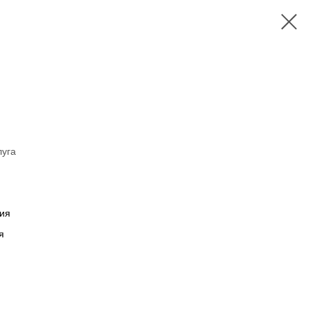
луга
ия
я