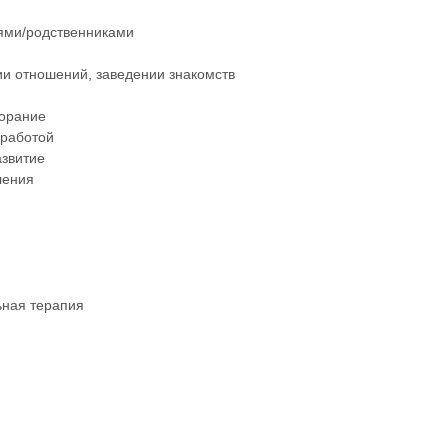
ями/родственниками
ии отношений, заведении знакомств
горание
 работой
звитие
ления
ьная терапия