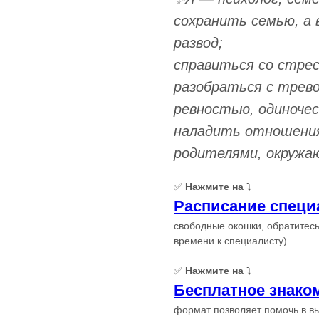
сохранить семью, а 
развод;
справиться со стре
разобраться с трево
ревностью, одиноче
наладить отношения
родителями, окружаю
✅
Нажмите на
⤵️
Расписание специ
свободные окошки, обратитесь
времени к специалисту)
✅
Нажмите на
⤵️
Бесплатное знако
формат позволяет помочь в в