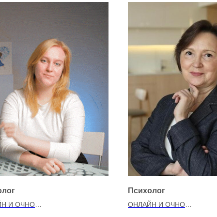
олог
Психолог
Н И ОЧНО
ОНЛАЙН И ОЧНО
чук Виктория Олеговна
Бобровская Лариса Мих