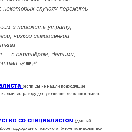
в некоторых случаях пережить
ссом и пережить утрату;
гой, низкой самооценкой,
ством;
 — с партнёром, детьми,
щими.🌿❤️‍🩹
алиста
(если Вы не нашли подходящие
 к администратору для уточнения дополнительного
мство со специалистом
(данный
ыборе подходящего психолога, ближе познакомиться,