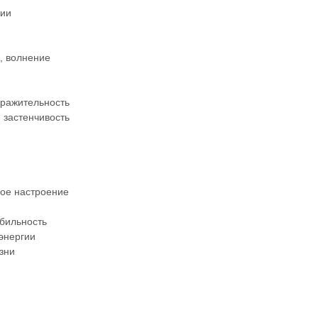
ции
о, волнение
дражительность
 застенчивость
ное настроение
бильность
 энергии
зни