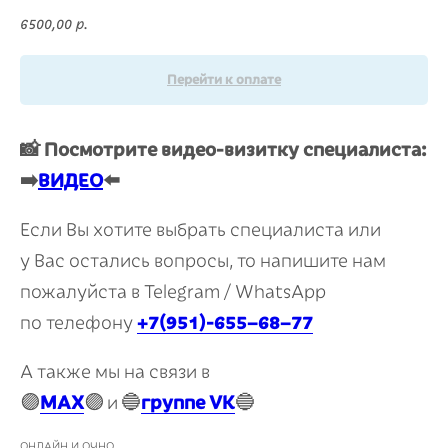
6500,00
р.
Перейти к оплате
📸 Посмотрите видео-визитку специалиста:
➡️
ВИДЕО
⬅️
Если Вы хотите выбрать специалиста или
у Вас остались вопросы, то напишите нам
пожалуйста в Telegram / WhatsApp
по телефону
+7(951)-655−68−77
А также мы на связи в
🟣
MAX
🟣
и
🔵
группе VK
🔵
ОНЛАЙН И ОЧНО