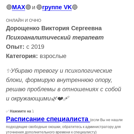
🟣
MAX
🟣
и
🔵
группе VK
🔵
ОНЛАЙН И ОЧНО
Дорощенко Виктория Сергеевна
Психоаналитический терапевт
Опыт:
с 2019
Категория:
взрослые
✨Убираю тревогу и психологические
блоки, формирую внутреннюю опору,
решаю проблемы в отношениях с собой
и окружающими🌿❤️‍🩹
✅
Нажмите на
⤵️
Расписание специалиста
(если Вы не нашли
подходящие свободные окошки, обратитесь к администратору для
уточнения дополнительного времени к специалисту)