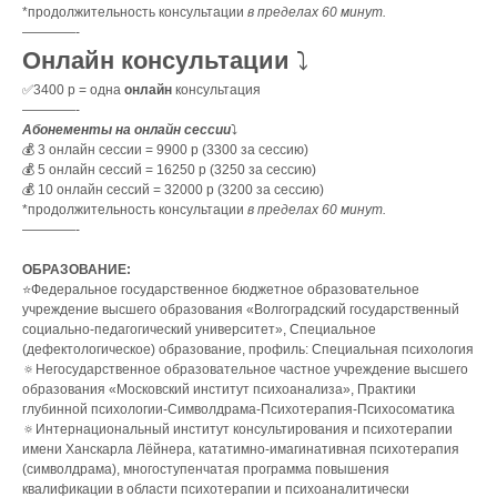
*продолжительность консультации
в пределах 60 минут.
————-
Онлайн консультации
⤵️
✅3400 р = одна
онлайн
консультация
————-
Абонементы на онлайн сессии
⤵️
💰 3 онлайн сессии = 9900 р (3300 за сессию)
💰 5 онлайн сессий = 16250 р (3250 за сессию)
💰 10 онлайн сессий = 32000 р (3200 за сессию)
*продолжительность консультации
в пределах 60 минут.
————-
ОБРАЗОВАНИЕ:
⭐️Федеральное государственное бюджетное образовательное
учреждение высшего образования «Волгоградский государственный
социально-педагогический университет», Специальное
(дефектологическое) образование, профиль: Специальная психология
🔅Негосударственное образовательное частное учреждение высшего
образования «Московский институт психоанализа», Практики
глубинной психологии-Символдрама-Психотерапия-Психосоматика
🔅Интернациональный институт консультирования и психотерапии
имени Ханскарла Лёйнeра, кататимно-имагинативная психотерапия
(символдрама), многоступенчатая программа повышения
квалификации в области психотерапии и психоаналитически