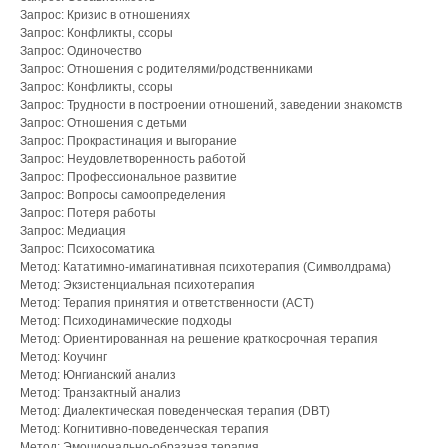
Запрос: Кризис в отношениях
Запрос: Конфликты, ссоры
Запрос: Одиночество
Запрос: Отношения с родителями/родственниками
Запрос: Конфликты, ссоры
Запрос: Трудности в построении отношений, заведении знакомств
Запрос: Отношения с детьми
Запрос: Прокрастинация и выгорание
Запрос: Неудовлетворенность работой
Запрос: Профессиональное развитие
Запрос: Вопросы самоопределения
Запрос: Потеря работы
Запрос: Медиация
Запрос: Психосоматика
Метод: Кататимно-имагинативная психотерапия (Символдрама)
Метод: Экзистенциальная психотерапия
Метод: Терапия принятия и ответственности (ACT)
Метод: Психодинамические подходы
Метод: Ориентированная на решение краткосрочная терапия
Метод: Коучинг
Метод: Юнгианский анализ
Метод: Транзактный анализ
Метод: Диалектическая поведенческая терапия (DBT)
Метод: Когнитивно-поведенческая терапия
Метод: Эмоционально-образная терапия